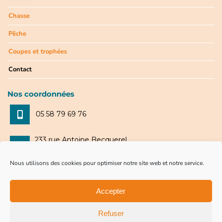
Chasse
Pêche
Coupes et trophées
Contact
Nos coordonnées
05 58 79 69 76
233 rue Antoine Becquerel
40280 Saint-Pierre-du-Mont
Nous utilisons des cookies pour optimiser notre site web et notre service.
du lundi au samedi :
8h30-12h | 14h-19h
Accepter
Refuser